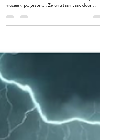
Roestvlekken in zwembaden komen regelmatig
voor, of je nu een zwembad hebt met liner,
mozaïek, polyester,... Ze ontstaan vaak door
kleine...