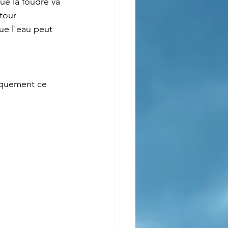
ue la foudre va 
tour 
ue l'eau peut 
iquement ce 