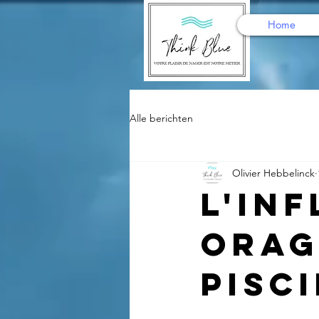
Home
Alle berichten
Olivier Hebbelinck
L'in
orag
pisc