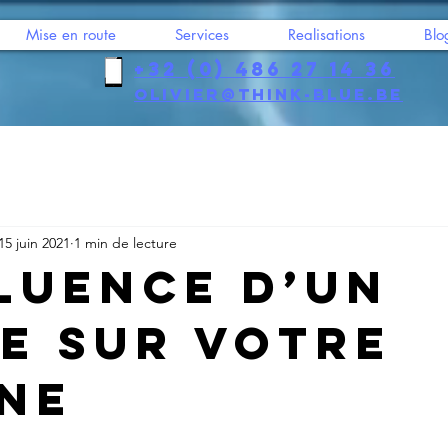
Mise en route
Services
Realisations
Blo
+32 (0) 486 27 14 36
olivier@think-blue.be
15 juin 2021
1 min de lecture
fluence d’un
e sur votre
ine