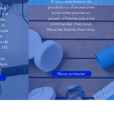
Si vous avez besoin de
e
produits ou d'accessoires
utes
pour votre piscine ou
 à la
jacuzzi, n'hésitez pas à les
 les
commander chez nous.
 la
Nous les livrons chez vous.
tique
ts
es de
, UV,
ous
evis
t.
Nous contacter
éléphone :
+32 (0) 486 27 14 36