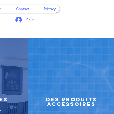
g
Contact
Privacy
Se connecter
es
Des produits
accessoires
t