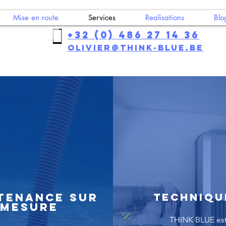
Mise en route
Services
Realisations
Blo
+32 (0) 486 27 14 36
olivier@think-blue.be
tenance sur
techniqu
mesure
THINK BLUE es