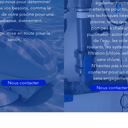
ez-nous pour déterminer
également votr
e vos besoins, comme le
partenaire pour to
 de votre piscine pour une
vos techniques liées
barbecue, événement, ...
piscine, telles que
pompes à chaleur,
ge, mise en route pour la
purification automa
saison, ...
de l'eau, les vole
roulants, les systèm
filtration (chlore, sel
sans chlore, ...).
N'hésitez pas à n
contacter pour un d
sans engagemen
Nous contacter
Nous contacter
Neerstraat 29
T