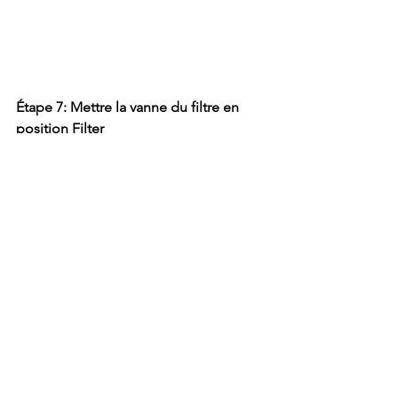
Étape 7: Mettre la vanne du filtre en 
position Filter
Étape 8: Fermer le robinet d'égout
Étape 9: Allumer la pompe
Allumez la pompe et laissez-la 
fonctionner pendant quelques minutes 
pour vous assurer que tout fonctionne 
correctement.
Conclusion
Backwash et rinçage de votre filtre de 