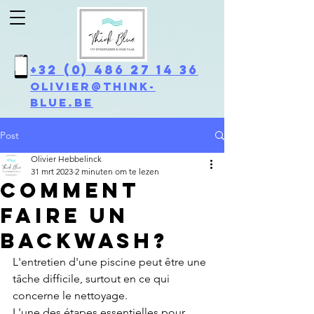
+32 (0) 486 27 14 36
olivier@think-
blue.be
Post
Olivier Hebbelinck
31 mrt 2023
2 minuten om te lezen
COMMENT
FAIRE UN
BACKWASH?
L'entretien d'une piscine peut être une 
tâche difficile, surtout en ce qui 
concerne le nettoyage. 
L'une des étapes essentielles pour 