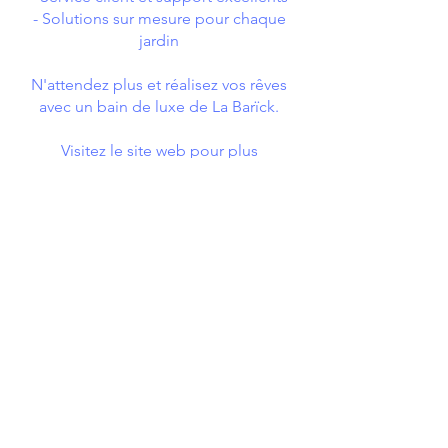
- Solutions sur mesure pour chaque
jardin
N'attendez plus et réalisez vos rêves
avec un bain de luxe de La Barïck.
Visitez le site web pour plus
d'informations et pour découvrir notre
collection complète :
www.labarick.fr
Contactez-nous pour un conseil
personnalisé :
olivier@think-blue.be
0486 27 14 36